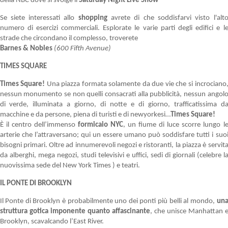
della NBC dove si svolge il
Saturday Night Live Show
Se siete interessati allo
shopping
avrete di che soddisfarvi visto l'alt
numero di esercizi commerciali. Esplorate le varie parti degli edifici e l
strade che circondano il complesso, troverete
Barnes & Nobles
(600 Fifth Avenue)
TIMES SQUARE
Times Square!
Una piazza formata solamente da due vie che si incrociano
nessun monumento se non quelli consacrati alla pubblicità, nessun angol
di verde, illuminata a giorno, di notte e di giorno, trafficatissima d
macchine e da persone, piena di turisti e di newyorkesi…
Times Square!
È il centro dell’immenso
formicaio NYC
, un fiume di luce scorre lungo l
arterie che l’attraversano; qui un essere umano può soddisfare tutti i suo
bisogni primari. Oltre ad innumerevoli negozi e ristoranti, la piazza è servit
da alberghi, mega negozi, studi televisivi e uffici, sedi di giornali (celebre l
nuovissima sede del New York Times ) e teatri.
IL PONTE DI BROOKLYN
Il Ponte di Brooklyn è probabilmente uno dei ponti più belli al mondo,
un
struttura gotica imponente quanto affascinante
, che unisce Manhattan 
Brooklyn, scavalcando l’East River.