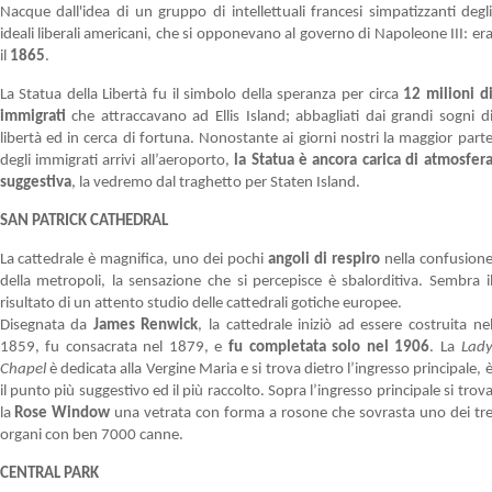
Nacque dall'idea di un gruppo di intellettuali francesi simpatizzanti degl
ideali liberali americani, che si opponevano al governo di Napoleone III: er
il
1865
.
La Statua della Libertà fu il simbolo della speranza per circa
12 milioni d
immigrati
che attraccavano ad Ellis Island; abbagliati dai grandi sogni d
libertà ed in cerca di fortuna. Nonostante ai giorni nostri la maggior part
degli immigrati arrivi all’aeroporto,
la Statua è ancora carica di atmosfer
suggestiva
, la vedremo dal traghetto per Staten Island.
SAN PATRICK CATHEDRAL
La cattedrale è magnifica, uno dei pochi
angoli di respiro
nella confusion
della metropoli, la sensazione che si percepisce è sbalorditiva. Sembra i
risultato di un attento studio delle cattedrali gotiche europee.
Disegnata da
James Renwick
, la cattedrale iniziò ad essere costruita ne
1859, fu consacrata nel 1879, e
fu completata solo nel 1906
. La
Lad
Chapel
è dedicata alla Vergine Maria e si trova dietro l’ingresso principale, 
il punto più suggestivo ed il più raccolto. Sopra l’ingresso principale si trov
la
Rose Window
una vetrata con forma a rosone che sovrasta uno dei tr
organi con ben 7000 canne.
CENTRAL PARK