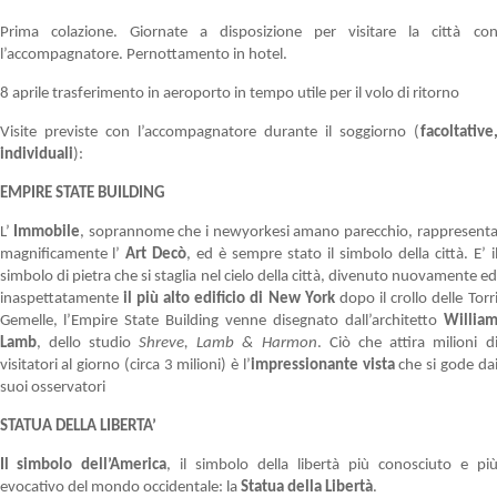
Prima colazione. Giornate a disposizione per visitare la città co
l’accompagnatore. Pernottamento in hotel.
8 aprile trasferimento in aeroporto in tempo utile per il volo di ritorno
Visite previste con l’accompagnatore durante il soggiorno (
facoltative
individuali
):
EMPIRE STATE BUILDING
L’
Immobile
, soprannome che i newyorkesi amano parecchio, rappresent
magnificamente l’
Art Decò
, ed è sempre stato il simbolo della città. E’ i
simbolo di pietra che si staglia nel cielo della città, divenuto nuovamente e
inaspettatamente
il più alto edificio di New York
dopo il crollo delle Torr
Gemelle, l’Empire State Building venne disegnato dall’architetto
Willia
Lamb
, dello studio
Shreve, Lamb & Harmon
. Ciò che attira milioni d
visitatori al giorno (circa 3 milioni) è l’
impressionante vista
che si gode da
suoi osservatori
STATUA DELLA LIBERTA’
Il simbolo dell’America
, il simbolo della libertà più conosciuto e pi
evocativo del mondo occidentale: la
Statua della Libertà
.