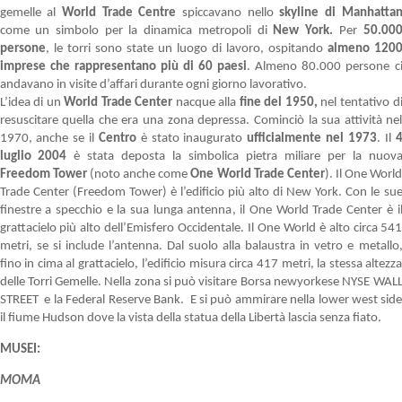
gemelle al
World Trade Centre
spiccavano nello
skyline di Manhatta
come un simbolo per la dinamica metropoli di
New York.
Per
50.00
persone
, le torri sono state un luogo di lavoro, ospitando
almeno 120
imprese che rappresentano più di 60 paesi
. Almeno 80.000 persone c
andavano in visite d’affari durante ogni giorno lavorativo.
L’idea di un
World Trade Center
nacque alla
fine del 1950,
nel tentativo d
resuscitare quella che era una zona depressa. Cominciò la sua attività ne
1970, anche se il
Centro
è stato inaugurato
ufficialmente nel 1973
. Il
luglio 2004
è stata deposta la simbolica pietra miliare per la nuov
Freedom Tower
(noto anche come
One World Trade Center
). Il One Worl
Trade Center (Freedom Tower) è l’edificio più alto di New York. Con le su
finestre a specchio e la sua lunga antenna, il One World Trade Center è i
grattacielo più alto dell’Emisfero Occidentale. Il One World è alto circa 54
metri, se si include l’antenna. Dal suolo alla balaustra in vetro e metallo
fino in cima al grattacielo, l’edificio misura circa 417 metri, la stessa altezz
delle Torri Gemelle. Nella zona si può visitare Borsa newyorkese NYSE WAL
STREET e la Federal Reserve Bank. E si può ammirare nella lower west sid
il fiume Hudson dove la vista della statua della Libertà lascia senza fiato.
MUSEI:
MOMA