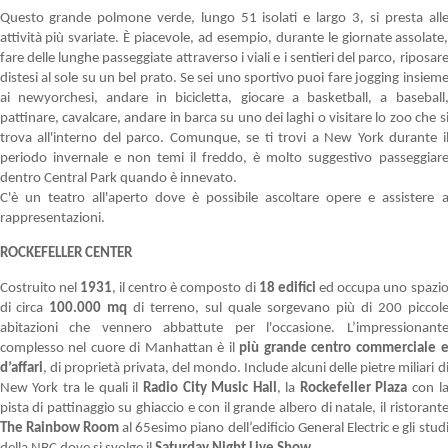
Questo grande polmone verde, lungo 51 isolati e largo 3, si presta all
attività più svariate. È piacevole, ad esempio, durante le giornate assolate
fare delle lunghe passeggiate attraverso i viali e i sentieri del parco, riposar
distesi al sole su un bel prato. Se sei uno sportivo puoi fare jogging insiem
ai newyorchesi, andare in bicicletta, giocare a basketball, a baseball
pattinare, cavalcare, andare in barca su uno dei laghi o visitare lo zoo che s
trova all'interno del parco. Comunque, se ti trovi a New York durante i
periodo invernale e non temi il freddo, è molto suggestivo passeggiar
dentro Central Park quando è innevato.
C'è un teatro all'aperto dove è possibile ascoltare opere e assistere 
rappresentazioni.
ROCKEFELLER CENTER
Costruito nel
1931
, il centro è composto di
18 edifici
ed occupa uno spazi
di circa
100.000 mq
di terreno, sul quale sorgevano più di 200 piccol
abitazioni che vennero abbattute per l'occasione. L’impressionant
complesso nel cuore di Manhattan è il
più grande centro commerciale 
d’affari
, di proprietà privata, del mondo. Include alcuni delle pietre miliari d
New York tra le quali il
Radio City Music Hall
, la
Rockefeller Plaza
con l
pista di pattinaggio su ghiaccio e con il grande albero di natale, il ristorant
The Rainbow Room
al 65esimo piano dell’edificio General Electric e gli stud