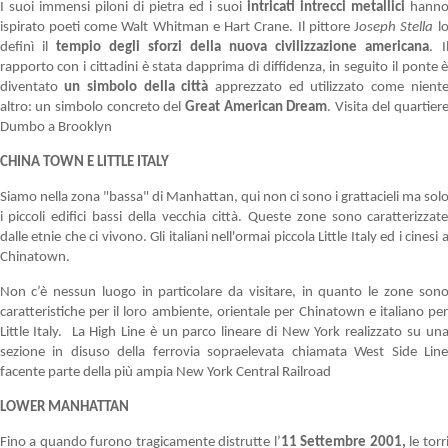
I suoi immensi piloni di pietra ed i suoi
intricati intrecci metallici
hann
ispirato poeti come Walt Whitman e Hart Crane. Il pittore J
oseph Stella
l
definì il
tempio degli sforzi della nuova civilizzazione americana
. I
rapporto con i cittadini è stata dapprima di diffidenza, in seguito il ponte 
diventato
un simbolo della città
apprezzato ed utilizzato come nient
altro: un simbolo concreto del
Great American Dream
. Visita del quartier
Dumbo a Brooklyn
CHINA TOWN E LITTLE ITALY
Siamo nella zona "bassa" di Manhattan, qui non ci sono i grattacieli ma sol
i piccoli edifici bassi della vecchia città. Queste zone sono caratterizzat
dalle etnie che ci vivono. Gli italiani nell'ormai piccola Little Italy ed i cinesi 
Chinatown.
Non c’è nessun luogo in particolare da visitare, in quanto le zone son
caratteristiche per il loro ambiente, orientale per Chinatown e italiano pe
Little Italy. La High Line è un parco lineare di New York realizzato su un
sezione in disuso della ferrovia sopraelevata chiamata West Side Lin
facente parte della più ampia New York Central Railroad
LO
WER MANHATTAN
Fino a quando furono tragicamente distrutte l’
11 Settembre 2001,
le torr