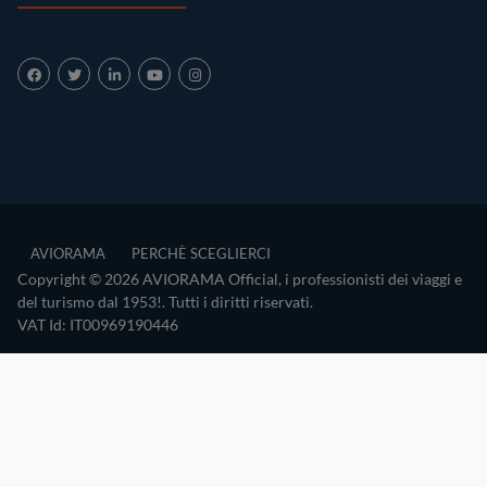
AVIORAMA
PERCHÈ SCEGLIERCI
Copyright © 2026 AVIORAMA Official, i professionisti dei viaggi e
del turismo dal 1953!. Tutti i diritti riservati.
VAT Id: IT00969190446