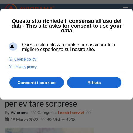
VISTI E VACCINAZIONI: UNA CONSULENZA
NECESSARIA E ATTENTA PER EVITARE
SORPRESE
Sei qui:
Home
Servizi
Visti e vaccinazioni: una consulenza necessaria e attenta
per evitare sorprese
Visti e vaccinazioni: una
consulenza necessaria e attenta
per evitare sorprese
By
Aviorama
Categoria:
I nostri servizi
18 Marzo 2023
Visite: 4938