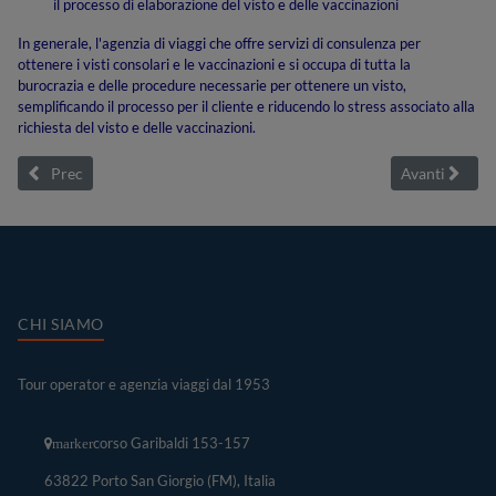
il processo di elaborazione del visto e delle vaccinazioni
In generale, l'agenzia di viaggi che offre servizi di consulenza per
ottenere i visti consolari e le vaccinazioni e si occupa di tutta la
burocrazia e delle procedure necessarie per ottenere un visto,
semplificando il processo per il cliente e riducendo lo stress associato alla
richiesta del visto e delle vaccinazioni.
Articolo precedente: Money transfer: un servizio essenziale per invi
Articolo succe
Prec
Avanti
CHI SIAMO
Tour operator e agenzia viaggi dal 1953
corso Garibaldi 153-157
marker
63822 Porto San Giorgio (FM), Italia