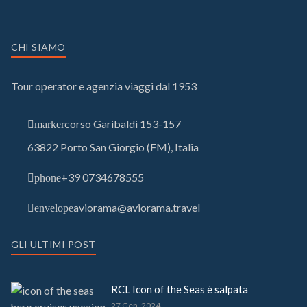
CHI SIAMO
Tour operator e agenzia viaggi dal 1953
corso Garibaldi 153-157
marker
63822 Porto San Giorgio (FM), Italia
+39 0734678555
phone
aviorama@aviorama.travel
envelope
GLI ULTIMI POST
RCL Icon of the Seas è salpata
27 Gen, 2024